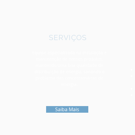
SERVIÇOS
Equipe especializada na instalação e
manutenção de nossos produtos,
mantendo uma boa qualidade de
distribuição de
energia, sanando o
problema das concessionárias de
energia.
Saiba Mais