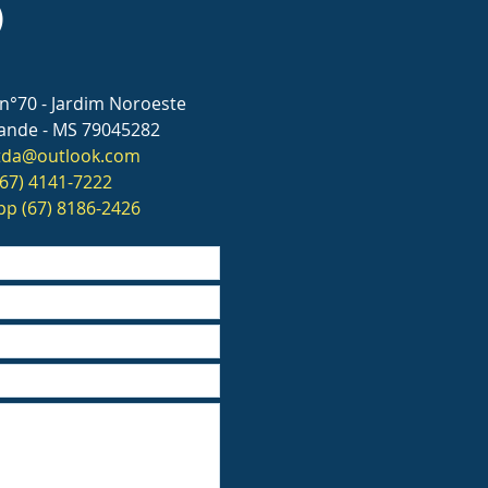
O
n°70 - Jardim Noroeste
nde - MS 79045282
ltda@outlook.com
 (67) 4141-7222
p (67) 8186-2426