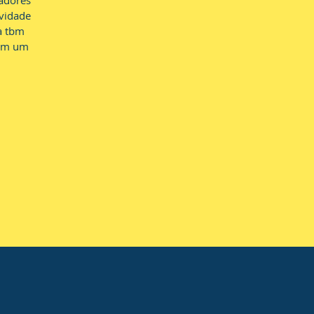
adores
ividade
a tbm
com um