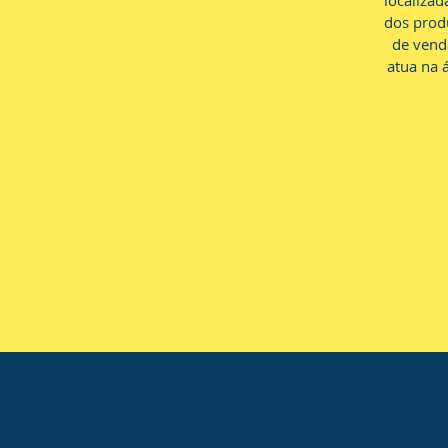
localiza
dos produ
de vend
atua na 