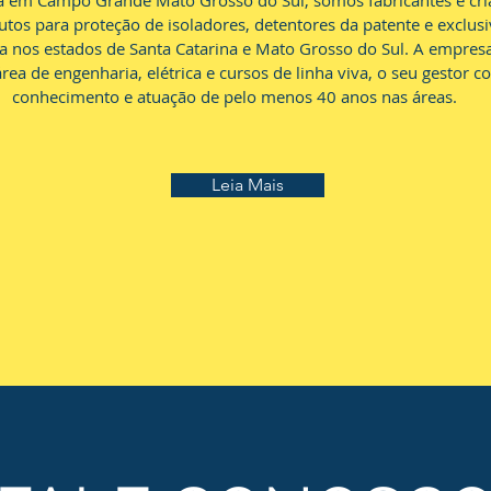
da em Campo Grande Mato Grosso do Sul, somos fabricantes e cri
tos para proteção de isoladores, detentores da patente e exclus
a nos estados de Santa Catarina e Mato Grosso do Sul. A empres
área de engenharia, elétrica e cursos de linha viva, o seu gestor 
conhecimento e atuação de pelo menos 40 anos nas áreas.
Leia Mais