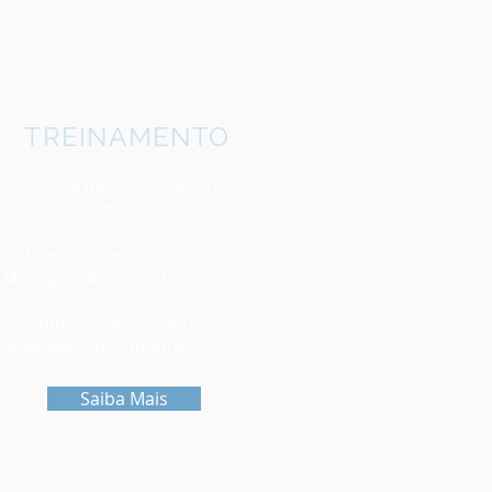
TREINAMENTO
Cursos de métodos ao potencial
e a distancia.
Instalação de reparo
Montagem de ramal de
emergência.
Substituições de Isoladores.-
Montagens de Estruturas
Saiba Mais