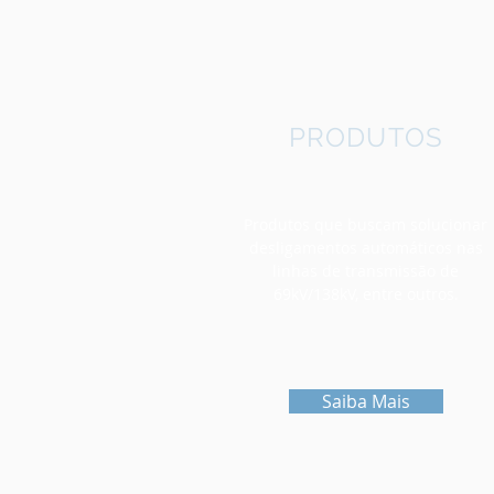
PRODUTOS
Produtos que buscam solucionar
desligamentos automáticos nas
linhas de transmissão de
69kV/138kV, entre outros.
Saiba Mais